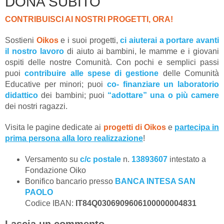
DONA SUBITO
CONTRIBUISCI AI NOSTRI PROGETTI, ORA!
Sostieni
Oikos
e i suoi progetti,
ci aiuterai a portare avanti
il nostro lavoro
di aiuto ai bambini, le mamme e i giovani
ospiti delle nostre Comunità. Con pochi e semplici passi
puoi
contribuire alle spese di gestione
delle Comunità
Educative per minori; puoi
co- finanziare un laboratorio
didattico
dei bambini; puoi
“adottare” una o più camere
dei nostri ragazzi.
Visita le pagine dedicate ai
progetti di Oikos
e
partecipa in
prima persona alla loro realizzazione
!
Versamento su
c/c postale
n.
13893607
intestato a
Fondazione Oiko
Bonifico bancario presso
BANCA INTESA SAN
PAOLO
Codice IBAN:
IT84Q0306909606100000004831