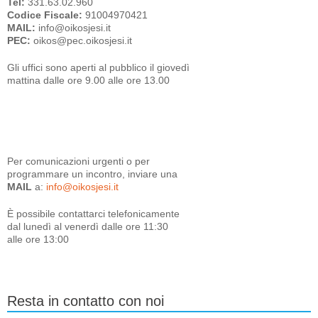
Tel:
331.63.02.960
Codice Fiscale:
91004970421
MAIL:
info@oikosjesi.it
PEC:
oikos@pec.oikosjesi.it
Gli uffici sono aperti al pubblico il giovedì
mattina dalle ore 9.00 alle ore 13.00
Per comunicazioni urgenti o per
programmare un incontro, inviare una
MAIL
a:
info@oikosjesi.it
È
possibile contattarci telefonicamente
dal lunedì al venerdì dalle ore 11:30
alle ore 13:00
Resta in contatto con noi