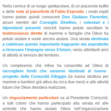
Nella cornice di un luogo spettacolare, di un piacevole buffet
e delle
note al pianoforte di Fabio Esposito,
i nostri ospiti
hanno potuto quindi conoscere
Don Giuliano Fiorentini
,
alcuni membri del
Consiglio Direttivo
, i
volontari e i
dipendenti presenti
nonché hanno potuto ascoltare le
testimonianze dirette
di mamme e famiglie che Oikos ha
potuto aiutare e vuole ancora aiutare. Una serata
destinata
a celebrare questo importante traguardo ma soprattutto
a rinnovare l’impegno verso il futuro,
verso altrettanti anni
di attività al servizio del territorio.
Un compleanno che infine ha consentito ad Oikos di
raccogliere fondi che saranno destinati al nuovo
progetto della Comunità Alloggio
(la nuova struttura per
mamme e bambini già attiva da circa due mesi) e alle attività
future che Oikos desidera realizzare.
Un
ringraziamento particolare
va al Presidente Ceriscioli,
a tutti coloro che hanno partecipato alla serata ed alle
aziende che hanno aiutato Oikos nell’organizzazione