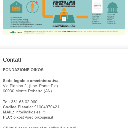
Contatti
FONDAZIONE OIKOS
Sede legale e amministrativa
Via Planina 2, (Loc. Ponte Pio)
60030 Monte Roberto (AN)
Tel:
331.63.02.960
Codice Fiscale:
91004970421
MAIL:
info@oikosjesi.it
PEC:
oikos@pec.oikosjesi.it
Gli uffici sono aperti al pubblico il giovedì