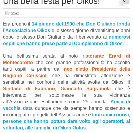
Una bella festa per Oikos!
0
news
Era proprio il
14 giugno del 1990 che Don Giuliano fonda
l’Associazione Oikos
e lo stesso giorno di venticinque anni
dopo lo stesso Don Giuliano da il benvenuto ai
numerosi
ospiti che hanno preso parte al Compleanno di Oikos.
Una bellissima serata al noto
ristorante Erard di
Montecarotto
che con grande professionalità ha accolto
tanti ospiti, a partire dal
neo eletto Presidente della
Regione Ceriscioli
che ha dimostrato attenzione e
sensibilità nei confronti delle attività svolte da Oikos; il
Sindaco di Fabriano, Giancarlo Sagramola
che è
intervenuto per sottolineare la sua vicinanza
all’Associazione esattamente come 25 anni fa.
Amici di
vecchia data
dunque che da sempre hanno sostenuto e
incoraggiato i progetti dell’Associazione e
tanti amici nuovi,
persone che hanno potuto dare volto agli operatori, ai
volontari, alle famiglie di Oikos Onlus.