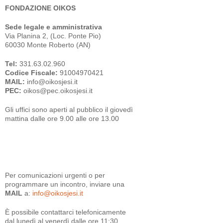
FONDAZIONE OIKOS
Sede legale e amministrativa
Via Planina 2, (Loc. Ponte Pio)
60030 Monte Roberto (AN)
Tel:
331.63.02.960
Codice Fiscale:
91004970421
MAIL:
info@oikosjesi.it
PEC:
oikos@pec.oikosjesi.it
Gli uffici sono aperti al pubblico il giovedì
mattina dalle ore 9.00 alle ore 13.00
Per comunicazioni urgenti o per
programmare un incontro, inviare una
MAIL
a:
info@oikosjesi.it
È
possibile contattarci telefonicamente
dal lunedì al venerdì dalle ore 11:30