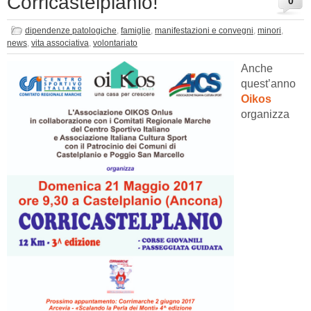
Corricastelplanio!
0
dipendenze patologiche
,
famiglie
,
manifestazioni e convegni
,
minori
,
news
,
vita associativa
,
volontariato
Anche
quest’anno
Oikos
organizza