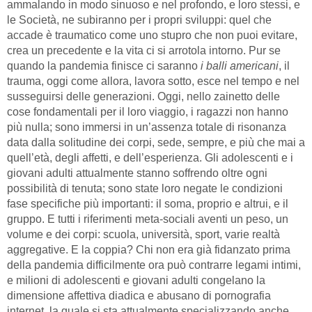
ammalando in modo sinuoso e nel profondo, e loro stessi, e
le Società, ne subiranno per i propri sviluppi: quel che
accade è traumatico come uno stupro che non puoi evitare,
crea un precedente e la vita ci si arrotola intorno. Pur se
quando la pandemia finisce ci saranno
i balli americani
, il
trauma, oggi come allora, lavora sotto, esce nel tempo e nel
susseguirsi delle generazioni. Oggi, nello zainetto delle
cose fondamentali per il loro viaggio, i ragazzi non hanno
più nulla; sono immersi in un’assenza totale di risonanza
data dalla solitudine dei corpi, sede, sempre, e più che mai a
quell’età, degli affetti, e dell’esperienza. Gli adolescenti e i
giovani adulti attualmente stanno soffrendo oltre ogni
possibilità di tenuta; sono state loro negate le condizioni
fase specifiche più importanti: il soma, proprio e altrui, e il
gruppo. E tutti i riferimenti meta-sociali aventi un peso, un
volume e dei corpi: scuola, università, sport, varie realtà
aggregative. E la coppia? Chi non era già fidanzato prima
della pandemia difficilmente ora può contrarre legami intimi,
e milioni di adolescenti e giovani adulti congelano la
dimensione affettiva diadica e abusano di pornografia
internet, la quale si sta attualmente specializzando anche