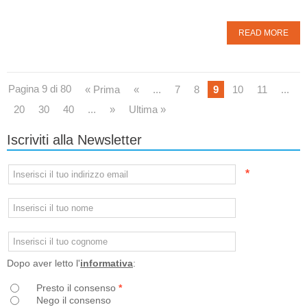
READ MORE
Pagina 9 di 80
« Prima
«
...
7
8
9
10
11
...
20
30
40
...
»
Ultima »
Iscriviti alla Newsletter
*
Dopo aver letto l'
informativa
:
Presto il consenso
*
Nego il consenso