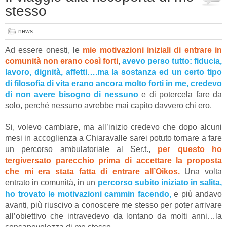
stesso
news
Ad essere onesti, le
mie motivazioni iniziali di entrare in
comunità non erano così forti
,
avevo perso tutto: fiducia,
lavoro, dignità, affetti….ma la sostanza ed un certo tipo
di filosofia di vita erano ancora molto forti in me, credevo
di non avere bisogno di nessuno
e di potercela fare da
solo, perché nessuno avrebbe mai capito davvero chi ero.
Si, volevo cambiare, ma all’inizio credevo che dopo alcuni
mesi in accoglienza a Chiaravalle sarei potuto tornare a fare
un percorso ambulatoriale al Ser.t.,
per questo ho
tergiversato parecchio prima di accettare la proposta
che mi era stata fatta di entrare all’Oikos.
Una volta
entrato in comunità, in un
percorso subito iniziato in salita,
ho trovato le motivazioni cammin facendo,
e più andavo
avanti, più riuscivo a conoscere me stesso per poter arrivare
all’obiettivo che intravedevo da lontano da molti anni…la