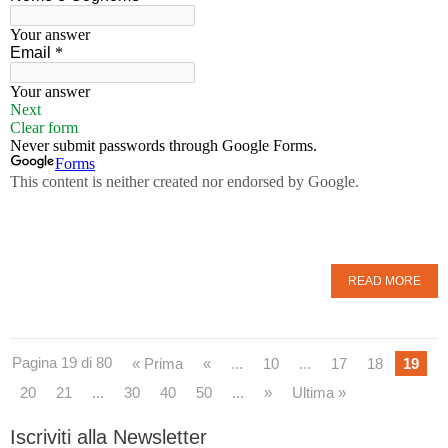
READ MORE
Pagina 19 di 80
« Prima
«
...
10
...
17
18
19
20
21
...
30
40
50
...
»
Ultima »
Iscriviti alla Newsletter